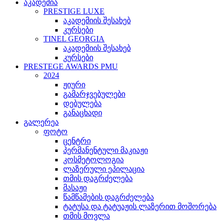
აკადემია
PRESTIGE LUXE
აკადემიის შესახებ
კურსები
TINEL GEORGIA
აკადემიის შესახებ
კურსები
PRESTEGE AWARDS PMU
2024
ჟიური
გამარჯვებულები
დებულება
განაცხადი
გალერეა
ფოტო
ცენტრი
პერმანენტული მაკიაჟი
კოსმეტოლოგია
ლაზერული ეპილაცია
თმის დაგრძელება
მასაჟი
წამწამების დაგრძელება
ტატუსა და ტატუაჟის ლაზერით მოშორება
თმის მოვლა