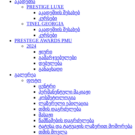
აკადემია
PRESTIGE LUXE
აკადემიის შესახებ
კურსები
TINEL GEORGIA
აკადემიის შესახებ
კურსები
PRESTEGE AWARDS PMU
2024
ჟიური
გამარჯვებულები
დებულება
განაცხადი
გალერეა
ფოტო
ცენტრი
პერმანენტული მაკიაჟი
კოსმეტოლოგია
ლაზერული ეპილაცია
თმის დაგრძელება
მასაჟი
წამწამების დაგრძელება
ტატუსა და ტატუაჟის ლაზერით მოშორება
თმის მოვლა