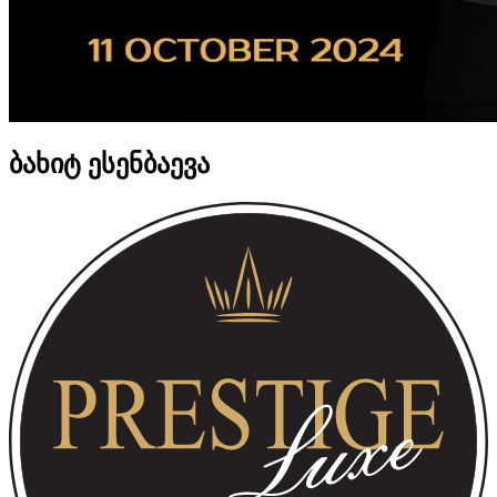
ბახიტ ესენბაევა