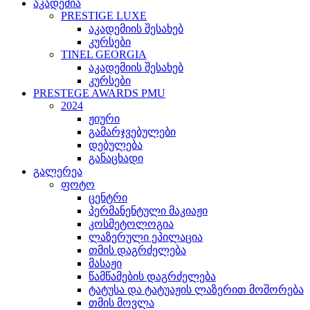
აკადემია
PRESTIGE LUXE
აკადემიის შესახებ
კურსები
TINEL GEORGIA
აკადემიის შესახებ
კურსები
PRESTEGE AWARDS PMU
2024
ჟიური
გამარჯვებულები
დებულება
განაცხადი
გალერეა
ფოტო
ცენტრი
პერმანენტული მაკიაჟი
კოსმეტოლოგია
ლაზერული ეპილაცია
თმის დაგრძელება
მასაჟი
წამწამების დაგრძელება
ტატუსა და ტატუაჟის ლაზერით მოშორება
თმის მოვლა