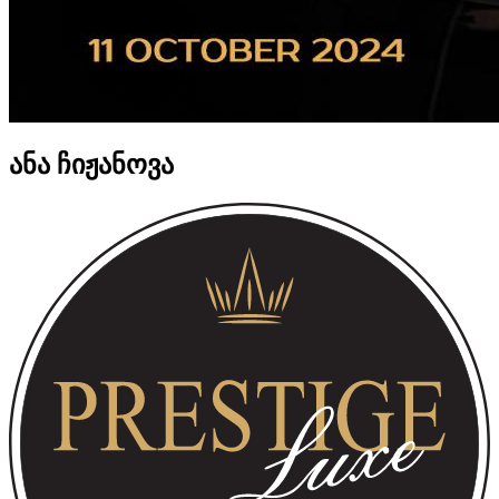
ანა ჩიჟანოვა