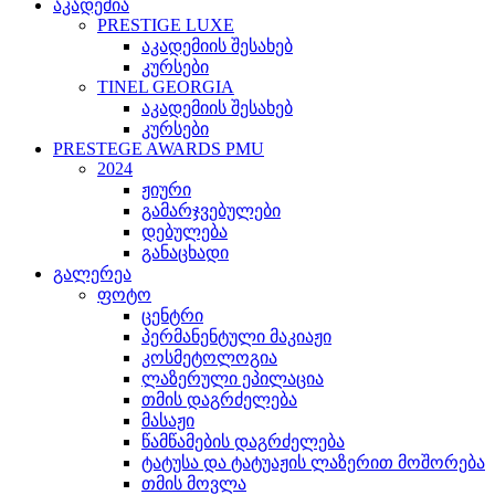
აკადემია
PRESTIGE LUXE
აკადემიის შესახებ
კურსები
TINEL GEORGIA
აკადემიის შესახებ
კურსები
PRESTEGE AWARDS PMU
2024
ჟიური
გამარჯვებულები
დებულება
განაცხადი
გალერეა
ფოტო
ცენტრი
პერმანენტული მაკიაჟი
კოსმეტოლოგია
ლაზერული ეპილაცია
თმის დაგრძელება
მასაჟი
წამწამების დაგრძელება
ტატუსა და ტატუაჟის ლაზერით მოშორება
თმის მოვლა