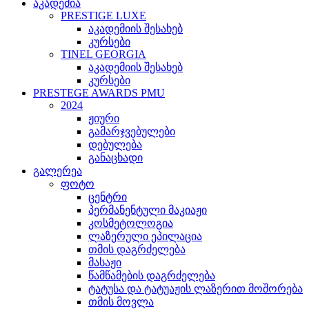
აკადემია
PRESTIGE LUXE
აკადემიის შესახებ
კურსები
TINEL GEORGIA
აკადემიის შესახებ
კურსები
PRESTEGE AWARDS PMU
2024
ჟიური
გამარჯვებულები
დებულება
განაცხადი
გალერეა
ფოტო
ცენტრი
პერმანენტული მაკიაჟი
კოსმეტოლოგია
ლაზერული ეპილაცია
თმის დაგრძელება
მასაჟი
წამწამების დაგრძელება
ტატუსა და ტატუაჟის ლაზერით მოშორება
თმის მოვლა