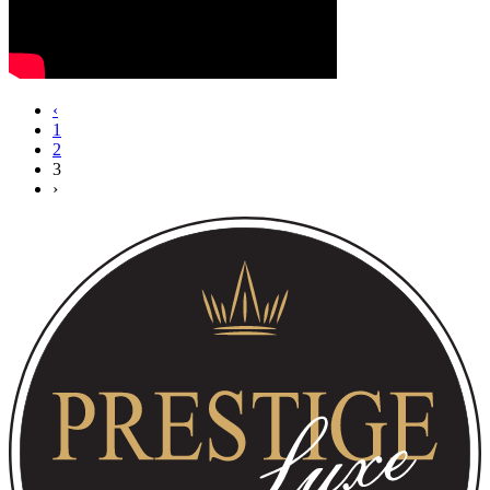
‹
1
2
3
›