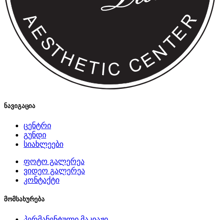
ნავიგაცია
ცენტრი
გუნდი
სიახლეები
ფოტო გალერეა
ვიდეო გალერეა
კონტაქტი
მომსახურება
პერმანენტული მაკიაჟი