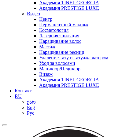
Академия TINEL GEORGIA
Академия PRESTIGE LUXE
Видео
Центр
Перманентный макияж
Косметология
Лазерная эпиляция
Наращивание волос
Массаж
Наращивание ресниц
Удаление тату и татуажа лазером
Уход за волосами
Маникюр/Педикюр
Визаж
Академия TINEL GEORGIA
Академия PRESTIGE LUXE
Контакт
RU
ქარ
Eng
Рус