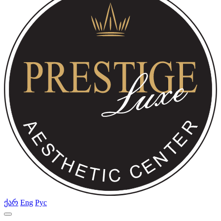
ქარ
Eng
Рус