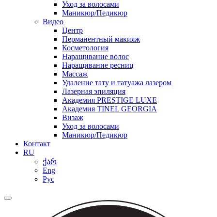
Уход за волосами
Маникюр/Педикюр
Видео
Центр
Перманентный макияж
Косметология
Наращивание волос
Наращивание ресниц
Массаж
Удаление тату и татуажа лазером
Лазерная эпиляция
Академия PRESTIGE LUXE
Академия TINEL GEORGIA
Визаж
Уход за волосами
Маникюр/Педикюр
Контакт
RU
ქარ
Eng
Рус