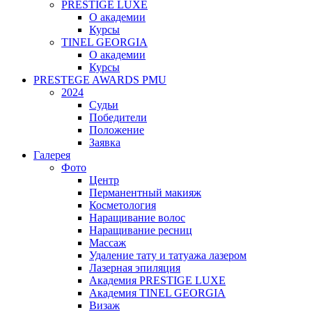
PRESTIGE LUXE
О академии
Курсы
TINEL GEORGIA
О академии
Курсы
PRESTEGE AWARDS PMU
2024
Судьи
Победители
Положение
Заявка
Галерея
Фото
Центр
Перманентный макияж
Косметология
Наращивание волос
Наращивание ресниц
Массаж
Удаление тату и татуажа лазером
Лазерная эпиляция
Академия PRESTIGE LUXE
Академия TINEL GEORGIA
Визаж