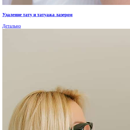
Удаление тату и татуажа лазером
Детально