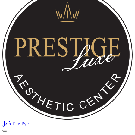
ქარ
Eng
Рус